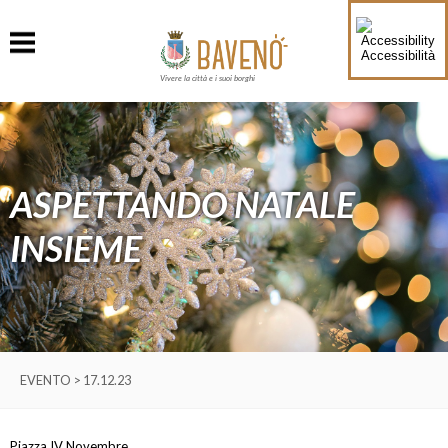
Accessibilità
Vivere la città e i suoi borghi
ASPETTANDO NATALE
INSIEME
EVENTO > 17.12.23
Piazza IV Novembre