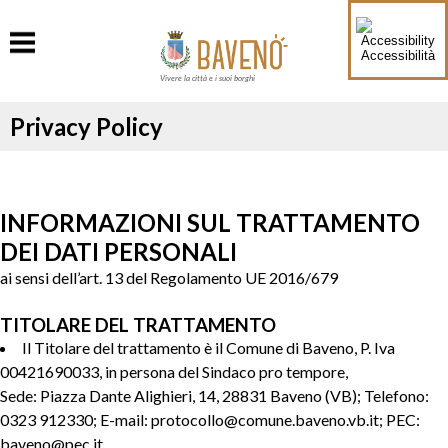
Accessibilità
Vivere la città e i suoi borghi
Privacy Policy
INFORMAZIONI SUL TRATTAMENTO
DEI DATI PERSONALI
ai sensi dell’art. 13 del Regolamento UE 2016/679
TITOLARE DEL TRATTAMENTO
Il Titolare del trattamento è il Comune di Baveno, P. Iva
00421690033, in persona del Sindaco pro tempore,
Sede: Piazza Dante Alighieri, 14, 28831 Baveno (VB); Telefono:
0323 912330; E-mail: protocollo@comune.baveno.vb.it; PEC:
baveno@pec.it