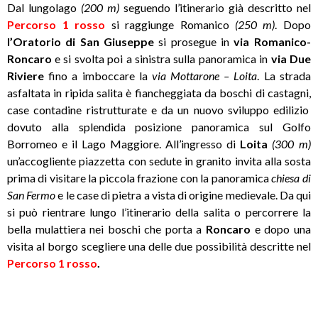
Dal lungolago
(200 m)
seguendo l’itinerario già descritto nel
Percorso 1 rosso
si raggiunge Romanico
(250 m)
. Dopo
l’Oratorio di San Giuseppe
si prosegue in
via Romanico-
Roncaro
e si svolta poi a sinistra sulla panoramica in
via Due
Riviere
fino a imboccare la
via Mottarone – Loita
. La strada
asfaltata in ripida salita è fiancheggiata da boschi di castagni,
case contadine ristrutturate e da un nuovo sviluppo edilizio
dovuto alla splendida posizione panoramica sul Golfo
Borromeo e il Lago Maggiore. All’ingresso di
Loita
(300 m)
un’accogliente piazzetta con sedute in granito invita alla sosta
prima di visitare la piccola frazione con la panoramica
chiesa di
San Fermo
e le case di pietra a vista di origine medievale. Da qui
si può rientrare lungo l’itinerario della salita o percorrere la
bella mulattiera nei boschi che porta a
Roncaro
e dopo una
visita al borgo scegliere una delle due possibilità descritte nel
Percorso 1 rosso
.