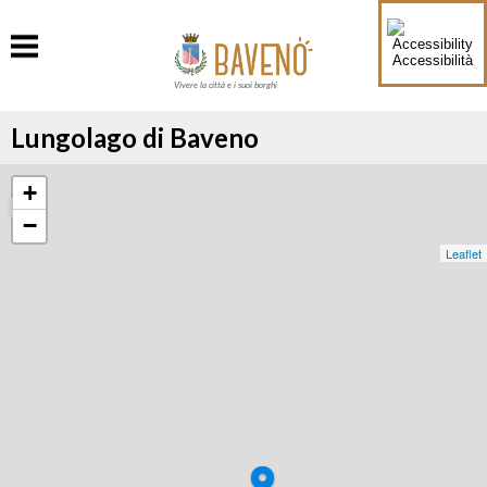
Accessibilità
Vivere la città e i suoi borghi
Lungolago di Baveno
+
−
Leaflet