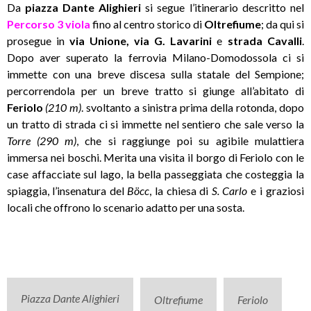
Da
piazza Dante Alighieri
si segue l’itinerario descritto nel
Percorso 3 viola
fino al centro storico di
Oltrefiume
; da qui si
prosegue in
via Unione, via G. Lavarini
e
strada Cavalli
.
Dopo aver superato la ferrovia Milano-Domodossola ci si
immette con una breve discesa sulla statale del Sempione;
percorrendola per un breve tratto si giunge all’abitato di
Feriolo
(210 m)
. svoltanto a sinistra prima della rotonda, dopo
un tratto di strada ci si immette nel sentiero che sale verso la
Torre
(290 m)
, che si raggiunge poi su agibile mulattiera
immersa nei boschi. Merita una visita il borgo di Feriolo con le
case affacciate sul lago, la bella passeggiata che costeggia la
spiaggia, l’insenatura del
Böcc
, la chiesa di
S. Carlo
e i graziosi
locali che offrono lo scenario adatto per una sosta.
Piazza Dante Alighieri
Oltrefiume
Feriolo