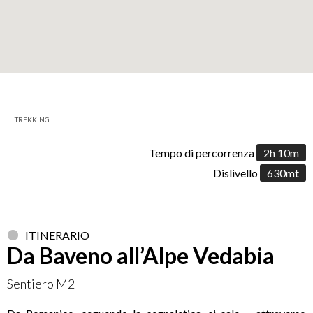
+
−
TREKKING
Leaflet
Tempo di percorrenza
2h 10m
Dislivello
630mt
ITINERARIO
Da Baveno all’Alpe Vedabia
Sentiero M2