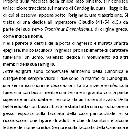
Proprio sulla facciata della chiesa, lato sinistro, si riconosce
un’iscrizione tracciata sul marmo di Candoglia, quasi illeggibile,
di cui si osserva, appena sotto l’originale, una trascrizione. Si
tratta di una dedica all’Imperatore Claudio (41-54 d.C.) da
parte del suo servo
Trophimus Daphnidianus
, di origine greca,
come indica il nome.
Nella parete a destra della porta d’ingresso è murata un’altra
epigrafe, molto lacunosa, in gneiss, probabilmente di carattere
funerario: un uomo, Valenzio, dedica il monumento ad altri
membri della sua famiglia.
Altre epigrafi sono conservate all’interno della Canonica e
dunque non sempre visibili, due sono in marmo di Candoglia,
una senza iscrizioni né decorazioni, l’altra invece è un’edicola
funeraria con busti, mentre una terza è in granito con la parte
superiore arrotondata e riempita da un fiore stilizzato. Della
bella edicola con busti ritratto è stata fatta una riproduzione in
gesso, esposta sulla facciata della casa parrocchiale: vi si
riconoscono due figure di adulti e due di bambini e alcune
lettere del nome
Crestus
. Sempre sulla facciata della Canonica è