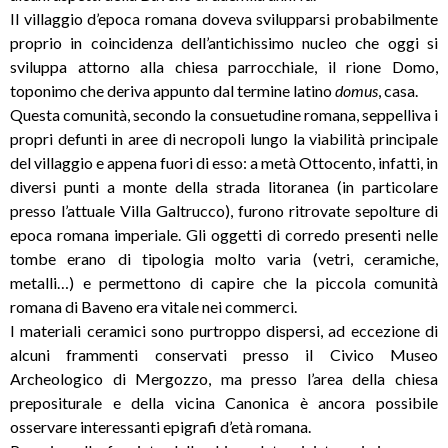
Il villaggio d’epoca romana doveva svilupparsi probabilmente
proprio in coincidenza dell’antichissimo nucleo che oggi si
sviluppa attorno alla chiesa parrocchiale, il rione Domo,
toponimo che deriva appunto dal termine latino
domus
, casa.
Questa comunità, secondo la consuetudine romana, seppelliva i
propri defunti in aree di necropoli lungo la viabilità principale
del villaggio e appena fuori di esso: a metà Ottocento, infatti, in
diversi punti a monte della strada litoranea (in particolare
presso l’attuale Villa Galtrucco), furono ritrovate sepolture di
epoca romana imperiale. Gli oggetti di corredo presenti nelle
tombe erano di tipologia molto varia (vetri, ceramiche,
metalli…) e permettono di capire che la piccola comunità
romana di Baveno era vitale nei commerci.
I materiali ceramici sono purtroppo dispersi, ad eccezione di
alcuni frammenti conservati presso il Civico Museo
Archeologico di Mergozzo, ma presso l’area della chiesa
prepositurale e della vicina Canonica è ancora possibile
osservare interessanti epigrafi d’età romana.