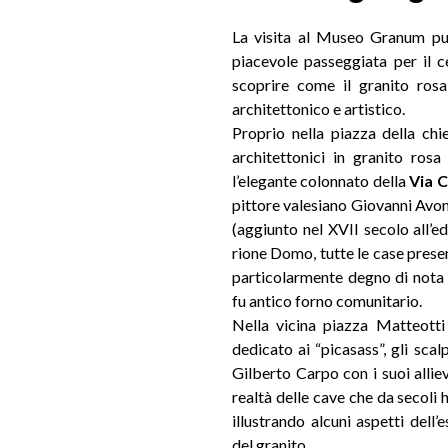
La visita al Museo Granum pu
piacevole passeggiata per il c
scoprire come il granito rosa
architettonico e artistico.
Proprio nella piazza della chi
architettonici in granito ros
l’elegante colonnato della
Via C
pittore valesiano Giovanni Avond
(aggiunto nel XVII secolo all’edi
rione Domo, tutte le case prese
particolarmente degno di nota l’
fu antico forno comunitario.
Nella vicina piazza Matteott
dedicato ai “picasass”, gli scal
Gilberto Carpo con i suoi allie
realtà delle cave che da secoli 
illustrando alcuni aspetti dell’
del granito.