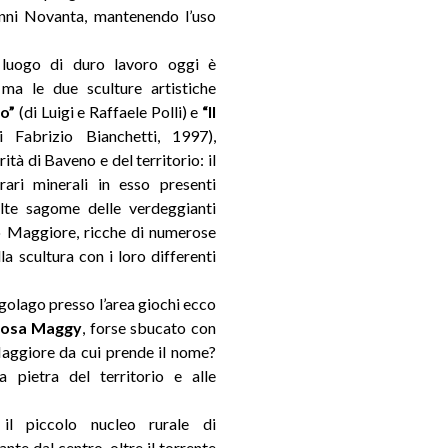
anni Novanta, mantenendo l’uso
luogo di duro lavoro oggi è
 ma le due sculture artistiche
to”
(di Luigi e Raffaele Polli) e
“Il
i Fabrizio Bianchetti, 1997),
ità di Baveno e del territorio: il
rari minerali in esso presenti
 alte sagome delle verdeggianti
o Maggiore, ricche di numerose
lla scultura con i loro differenti
ngolago presso l’area giochi ecco
 rosa Maggy
, forse sbucato con
Maggiore da cui prende il nome?
 pietra del territorio e alle
il piccolo nucleo rurale di
ante dal centro, oltre il torrente