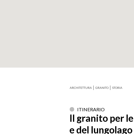
+
−
ARCHITETTURA
GRANITO
STORIA
ITINERARIO
Il granito per l
e del lungolago