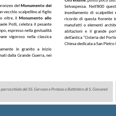
 bronzeo del
Monumento dei
Selvaspessa. Nell’800 que
n vecchio scalpellino al figlio
insediamento di scalpellini
o oltre, il
Monumento allo
ricordo di questa fiorente i
aele Polli, celebra il pesante
manufatti o elementi architet
empo, espresso nella gestualità
abitazioni e il grande po
vane vigoroso nella classica
dell’antica “Osteria del Porti
Chiesa dedicata a San Pietro 
eramente in granito a inizio
nati dalla Grande Guerra, nei
 parrocchiale dei SS. Gervaso e Protaso e Battistero di S. Giovanni