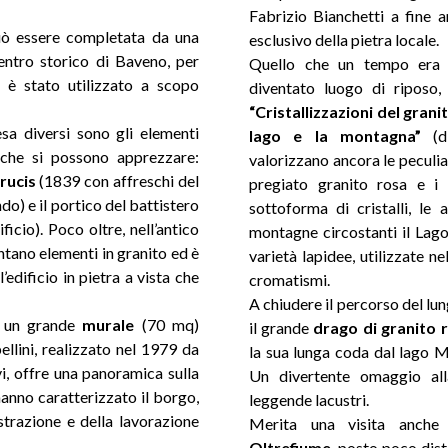
Fabrizio Bianchetti a fine 
ò essere completata da una
esclusivo della pietra locale.
entro storico di Baveno, per
Quello che un tempo era 
 è stato utilizzato a scopo
diventato luogo di riposo,
“Cristallizzazioni del grani
esa diversi sono gli elementi
lago e la montagna”
(d
a che si possono apprezzare:
valorizzano ancora le peculiar
rucis
(1839 con affreschi del
pregiato granito rosa e i 
o) e il portico del battistero
sottoforma di cristalli, le
ficio). Poco oltre, nell’antico
montagne circostanti il Lag
ntano elementi in granito ed è
varietà lapidee, utilizzate ne
edificio in pietra a vista che
cromatismi.
A chiudere il percorso del lu
i un grande
murale
(70 mq)
il grande
drago di granito
pellini, realizzato nel 1979 da
la sua lunga coda dal lago 
vi, offre una panoramica sulla
Un divertente omaggio alla
hanno caratterizzato il borgo,
leggende lacustri.
estrazione e della lavorazione
Merita una visita anche 
Oltrefiume
, posto poco dist