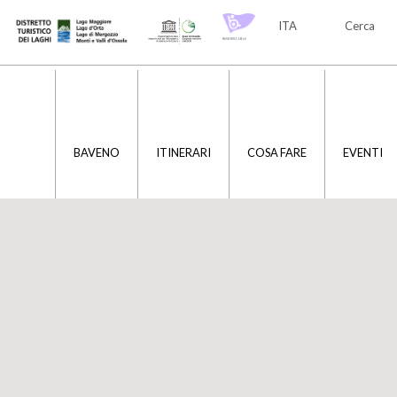
ITA
Cerca
ITA
ENG
BAVENO
ITINERARI
COSA FARE
EVENTI