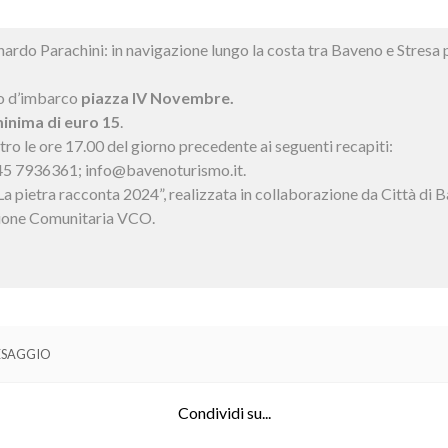
ardo Parachini: in navigazione lungo la costa tra Baveno e Stresa 
o d’imbarco
piazza IV Novembre.
inima di euro 15
.
tro le ore 17.00 del giorno precedente ai seguenti recapiti:
45 7936361; info@bavenoturismo.it.
 “La pietra racconta 2024”, realizzata in collaborazione da Città 
ione Comunitaria VCO.
ESAGGIO
Condividi su...