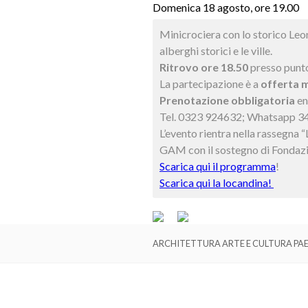
Domenica 18 agosto, ore 19.00
Minicrociera con lo storico Leon
alberghi storici e le ville.
Ritrovo ore 18.50
presso punt
La partecipazione è a
offerta m
Prenotazione obbligatoria
en
Tel. 0323 924632; Whatsapp 3
L’evento rientra nella rassegna
GAM con il sostegno di Fondaz
Scarica qui il programma
!
Scarica qui la locandina!
ARCHITETTURA ARTE E CULTURA PA