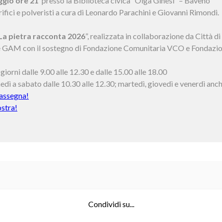
ggio ore 21
presso la Biblioteca civica “Olga Ginesi” – Baveno
rifici e polveristi a cura di Leonardo Parachini e Giovanni Rimondi.
La pietra racconta 2026
”, realizzata in collaborazione da Città d
e GAM con il sostegno di Fondazione Comunitaria VCO e Fondazi
giorni dalle 9.00 alle 12.30 e dalle 15.00 alle 18.00
dì a sabato dalle 10.30 alle 12.30; martedì, giovedì e venerdì anch
rassegna!
ostra!
Condividi su...