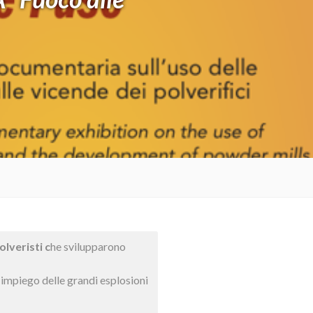
olveristi c
he svilupparono
i impiego delle grandi esplosioni