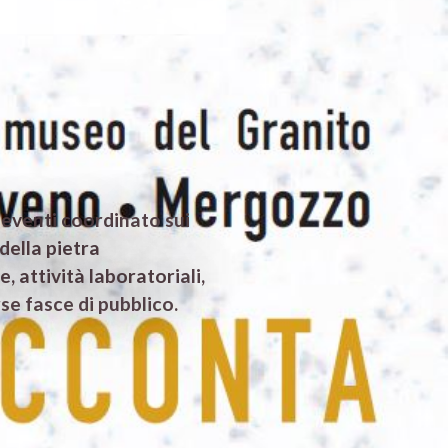
i eventi coordinato sui
della pietra
 attività laboratoriali,
se fasce di pubblico.