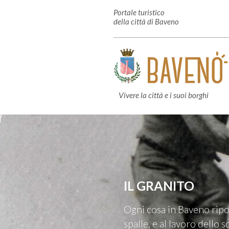
Portale turistico
della città di Baveno
Vivere la città e i suoi borghi
IL GRANITO
Ogni cosa in Baveno ripor
spalle, e al lavoro dello 