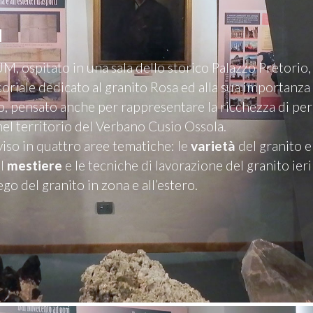
M
, ospitato in una sala dello storico Palazzo Pretorio
oriale dedicato al granito Rosa ed alla sua importanz
no, pensato anche per rappresentare la ricchezza di per
nel territorio del Verbano Cusio Ossola.
viso in quattro aree tematiche: le
varietà
del granito e
il
mestiere
e le tecniche di lavorazione del granito ieri
go del granito in zona e all’estero.