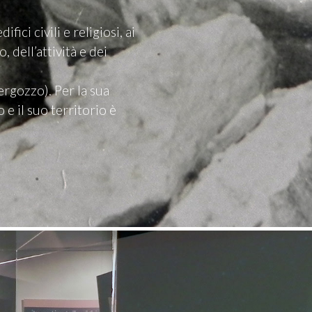
fici civili e religiosi, ai
 dell’attività e dei
ergozzo). Per la sua
e il suo territorio è