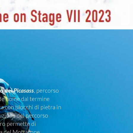
ro dei
Picasass
, percorso
nde nome dal termine
ca con blocchi di pietra in
ecuzione del percorso
ltro permette di
ta del Mottarone.