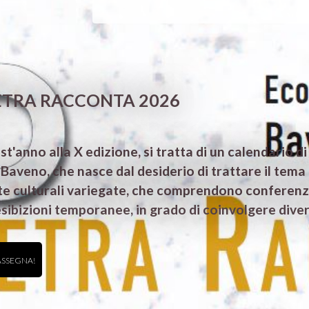
ETRA RACCONTA 2026
t'anno alla X edizione, si tratta di un calendario d
Baveno, che nasce dal desiderio di trattare il tema 
e culturali variegate, che comprendono conferenze,
esibizioni temporanee, in grado di coinvolgere diver
ASSEGNA!