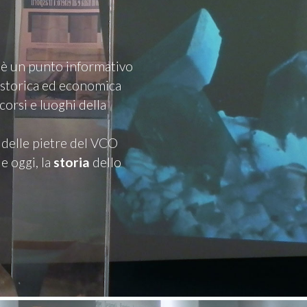
, è un punto informativo
a storica ed economica
corsi e luoghi della
 delle pietre del VCO
 e oggi, la
storia
dello