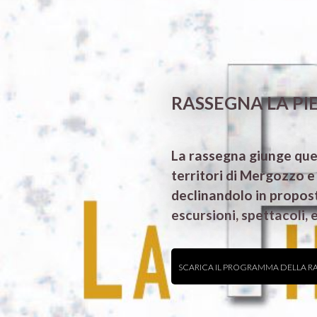
RASSEGNA LA PI
La rassegna giunge ques
territori di Mergozzo e 
declinandolo in propost
escursioni, spettacoli, 
SCARICA IL PROGRAMMA DELLA R