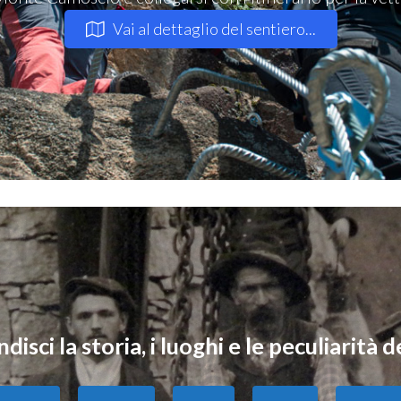
Vai al dettaglio del sentiero...
isci la storia, i luoghi e le peculiarità d