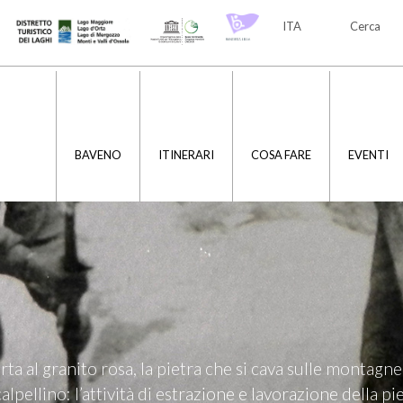
ITA
Cerca
ITA
ENG
BAVENO
ITINERARI
COSA FARE
EVENTI
ta al granito rosa, la pietra che si cava sulle montagne
scalpellino: l’attività di estrazione e lavorazione della