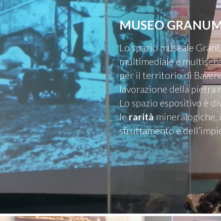
MUSEO GRANU
Lo spazio museale GranUM
multimediale e multisens
per il territorio di Bave
lavorazione della pietra 
Lo spazio espositivo è di
le
rarità
mineralogiche, 
sfruttamento e dell’impie