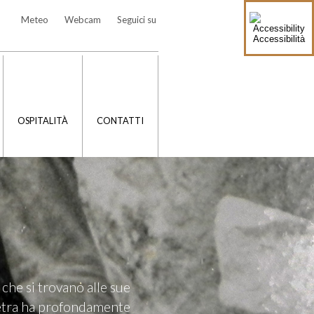
Meteo
Webcam
Seguici su
Accessibilità
OSPITALITÀ
CONTATTI
 che si trovano alle sue
 pietra ha profondamente