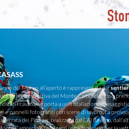
CASASS
nsione del Museo all’aperto è rappresentata dal
sentie
uce all’area estrattiva del Monte Camoscio. Esso pre
ndicati i cavatori e porta a un’installazione paesaggisti
one e pannelli fotografici con scene di lavoro. La pros
ia ferrata dei
Picasass
, realizzata dal CAI Baveno, dall’a
Monte Camoscio e collegarsi con l’itinerario per la vet