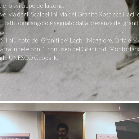
 e lo sviluppo della zona.
, via degli Scalpellini, via del Granito Rosa ecc.), agli edi
atti, ogni angolo è segnato dalla presenza del granito,
si.
 è il più noto dei Graniti dei Laghi (Maggiore, Orta e M
vora in rete con l’Ecomuseo del Granito di Montorfano 
rande UNESCO Geopark.