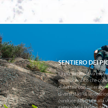
SENTIERO DEI PI
La più significativa este
escursionistico che cond
dialettale con cui erano i
diversi stadi di lavorazi
conduce da un lato alla v
raggiungere la cima del 