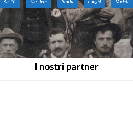
Rarità
Mestiere
Storia
Luoghi
Varietà
I nostri partner