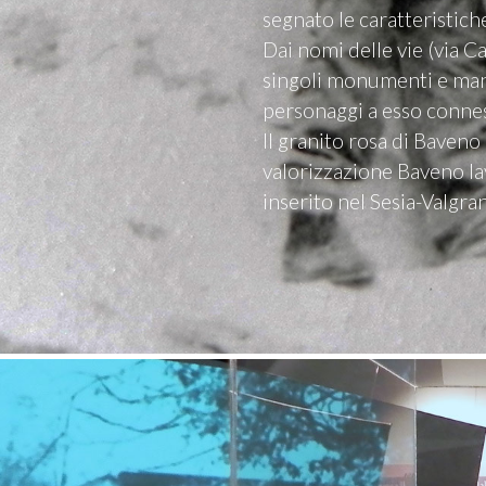
segnato le caratteristiche
Dai nomi delle vie (via Cave
singoli monumenti e manuf
personaggi a esso connes
Il granito rosa di Baveno
valorizzazione Baveno la
inserito nel Sesia-Valg