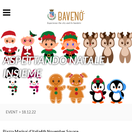
Experience the city and its hamlets
ASPETTANDO NATALE
INSIEME
EVENT > 18.12.22
Piazza Marinai d’Italia
4th November Square