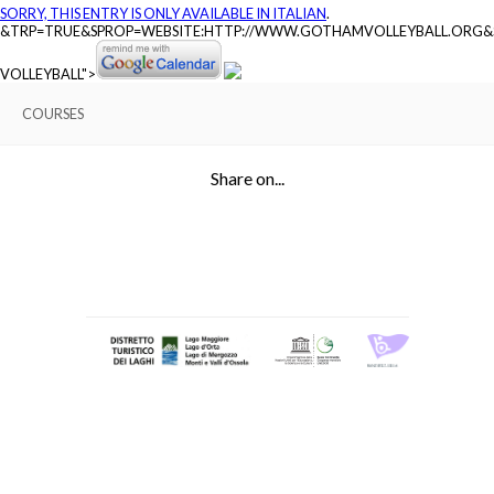
SORRY, THIS ENTRY IS ONLY AVAILABLE IN
ITALIAN
.
&TRP=TRUE&SPROP=WEBSITE:HTTP://WWW.GOTHAMVOLLEYBALL.ORG
VOLLEYBALL">
COURSES
Share on...