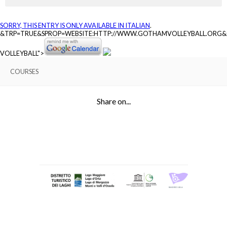
SORRY, THIS ENTRY IS ONLY AVAILABLE IN
ITALIAN
.
&TRP=TRUE&SPROP=WEBSITE:HTTP://WWW.GOTHAMVOLLEYBALL.ORG
VOLLEYBALL">
COURSES
Share on...