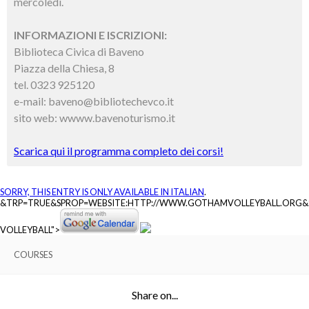
mercoledì.
INFORMAZIONI E ISCRIZIONI:
Biblioteca Civica di Baveno
Piazza della Chiesa, 8
tel. 0323 925120
e-mail: baveno@bibliotechevco.it
sito web: wwww.bavenoturismo.it
Scarica qui il programma completo dei corsi!
SORRY, THIS ENTRY IS ONLY AVAILABLE IN
ITALIAN
.
&TRP=TRUE&SPROP=WEBSITE:HTTP://WWW.GOTHAMVOLLEYBALL.ORG
VOLLEYBALL">
COURSES
Share on...