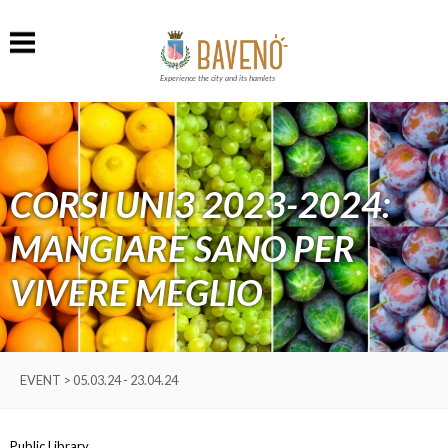
Experience the city and its hamlets
CORSI UNI3 2023-2024:
MANGIARE SANO PER
VIVERE MEGLIO
EVENT > 05.03.24 - 23.04.24
Public Library