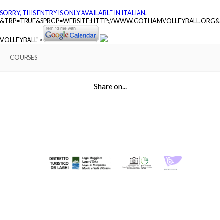
SORRY, THIS ENTRY IS ONLY AVAILABLE IN
ITALIAN
.
&TRP=TRUE&SPROP=WEBSITE:HTTP://WWW.GOTHAMVOLLEYBALL.ORG
VOLLEYBALL">
COURSES
Share on...