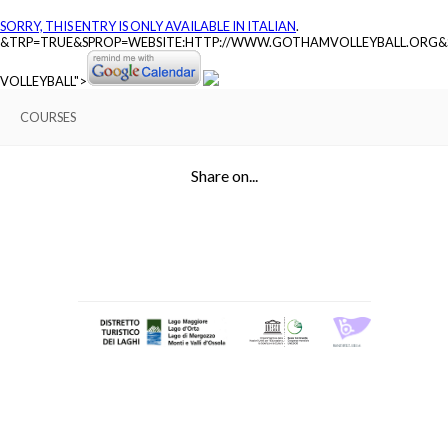
SORRY, THIS ENTRY IS ONLY AVAILABLE IN
ITALIAN
.
&TRP=TRUE&SPROP=WEBSITE:HTTP://WWW.GOTHAMVOLLEYBALL.ORG
VOLLEYBALL">
COURSES
Share on...