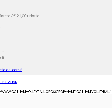
 intero / € 21,00 ridotto
:
.it
.it
to dei corsi!
E IN
ITALIAN
.
://WWW.GOTHAMVOLLEYBALL.ORG&SPROP=NAME:GOTHAM VOLLEYBALL"