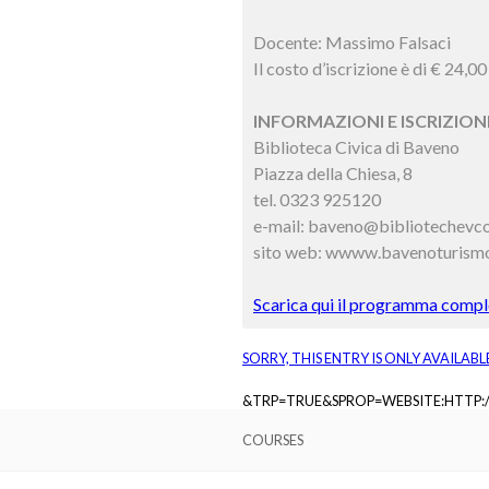
Docente: Massimo Falsaci
Il costo d’iscrizione è di € 24,00
INFORMAZIONI E ISCRIZIONI
Biblioteca Civica di Baveno
Piazza della Chiesa, 8
tel. 0323 925120
e-mail: baveno@bibliotechevco
sito web: wwww.bavenoturismo
Scarica qui il programma comple
SORRY, THIS ENTRY IS ONLY AVAILABL
&TRP=TRUE&SPROP=WEBSITE:HTTP
COURSES