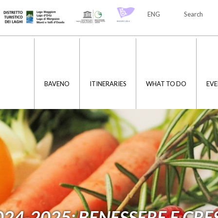
ENG
Search
ITA
ENG
BAVENO
ITINERARIES
WHAT TO DO
EVE
024-2025: BENESSERE E CRE