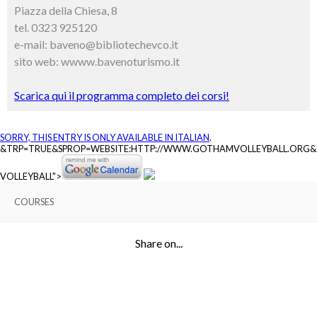
Piazza della Chiesa, 8
tel. 0323 925120
e-mail: baveno@bibliotechevco.it
sito web: wwww.bavenoturismo.it
Scarica qui il programma completo dei corsi!
SORRY, THIS ENTRY IS ONLY AVAILABLE IN
ITALIAN
.
&TRP=TRUE&SPROP=WEBSITE:HTTP://WWW.GOTHAMVOLLEYBALL.ORG
VOLLEYBALL">
COURSES
Share on...