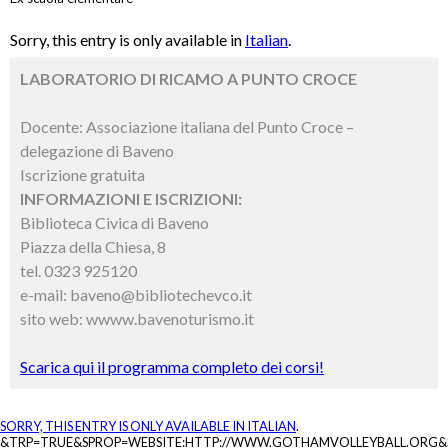
Sorry, this entry is only available in
Italian
.
LABORATORIO DI RICAMO A PUNTO CROCE
Docente: Associazione italiana del Punto Croce –
delegazione di Baveno
Iscrizione gratuita
INFORMAZIONI E ISCRIZIONI:
Biblioteca Civica di Baveno
Piazza della Chiesa, 8
tel. 0323 925120
e-mail: baveno@bibliotechevco.it
sito web: wwww.bavenoturismo.it
Scarica qui il programma completo dei corsi!
SORRY, THIS ENTRY IS ONLY AVAILABLE IN
ITALIAN
.
&TRP=TRUE&SPROP=WEBSITE:HTTP://WWW.GOTHAMVOLLEYBALL.ORG