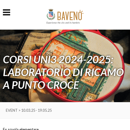
Experience the city and its hamlets
CORSI UNI3 2024-2025:
LABORATORIO DI RICAMO
A PUNTO CROCE
EVENT > 10.03.25 - 19.05.25
Ex scuola elementare