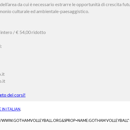
ell’area da cui è necessario estrarre le opportunità di crescita fut
imonio culturale ed ambientale-paesaggistico
.
 intero / € 54,00 ridotto
:
.it
.it
to dei corsi!
E IN
ITALIAN
.
://WWW.GOTHAMVOLLEYBALL.ORG&SPROP=NAME:GOTHAM VOLLEYBALL"