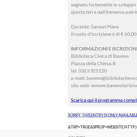
segnato fortemente lo sviluppo d
questa terra dall’immenso patr
Docente: Samuel Piana
Il costo d’iscrizione è di € 60,00
INFORMAZIONI E ISCRIZIONI
Biblioteca Civica di Baveno
Piazza della Chiesa, 8
tel. 0323 925120
e-mail: baveno@bibliotechevco
sito web: wwww.bavenoturismo
Scarica qui il programma comple
SORRY, THIS ENTRY IS ONLY AVAILABL
&TRP=TRUE&SPROP=WEBSITE:HTTP