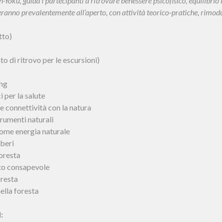
-Yoku, guida i partecipanti a ritrovare benessere psicofisico, equilibri
lgeranno prevalentemente all’aperto, con attività teorico-pratiche, rimod
tto)
o di ritrovo per le escursioni)
ing
 per la salute
connettività con la natura
trumenti naturali
come energia naturale
lberi
foresta
to consapevole
oresta
ella foresta
: