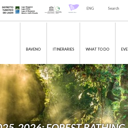
ENG
Search
ITA
ENG
BAVENO
ITINERARIES
WHAT TO DO
EVE
025-2026: FOREST BATHING