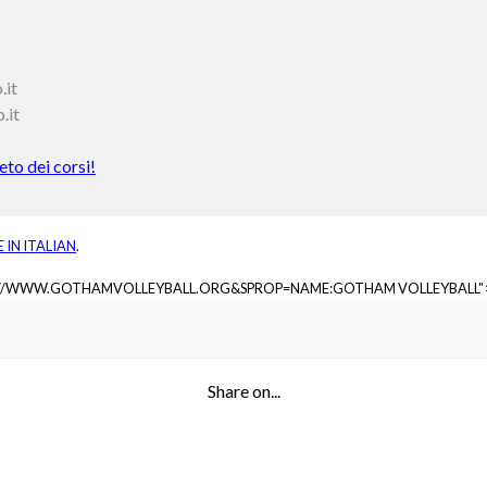
.it
.it
to dei corsi!
E IN
ITALIAN
.
://WWW.GOTHAMVOLLEYBALL.ORG&SPROP=NAME:GOTHAM VOLLEYBALL"
Share on...