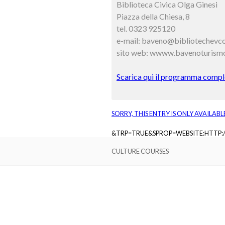
Biblioteca Civica Olga Ginesi
Piazza della Chiesa, 8
tel. 0323 925120
e-mail: baveno@bibliotechevco
sito web: wwww.bavenoturismo
Scarica qui il programma comple
SORRY, THIS ENTRY IS ONLY AVAILABL
&TRP=TRUE&SPROP=WEBSITE:HTTP
CULTURE COURSES