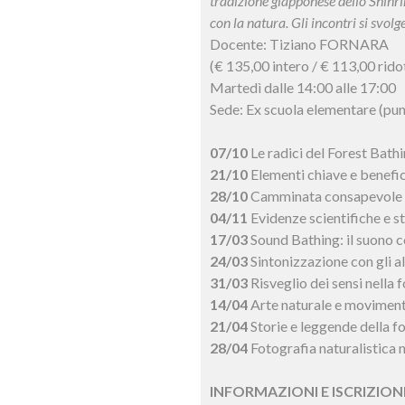
tradizione giapponese dello Shinrin
con la natura. Gli incontri si svo
Docente: Tiziano FORNARA
(€ 135,00 intero / € 113,00 rido
Martedì dalle 14:00 alle 17:00
Sede: Ex scuola elementare (punt
07/10
Le radici del Forest Bath
21/10
Elementi chiave e benefici
28/10
Camminata consapevole e 
04/11
Evidenze scientifiche e s
17/03
Sound Bathing: il suono 
24/03
Sintonizzazione con gli a
31/03
Risveglio dei sensi nella 
14/04
Arte naturale e movimen
21/04
Storie e leggende della f
28/04
Fotografia naturalistica n
INFORMAZIONI E ISCRIZIONI