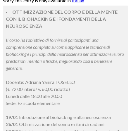
Sorry, this entry is only available in
Italian
.
OTTIMIZZAZIONE DEL CORPO E DELLA MENTE
CON IL BIOHACKING E I FONDAMENTI DELLA
NEUROSCIENZA
Il corso ha l’obiettivo di fornire ai partecipanti una
comprensione completa su come applicare le tecniche di
biohacking e i principi della neuroscienza per ottimizzare le loro
prestazioni mentali e fisiche, migliorando così il benessere
generale.
Docente: Adriana Yanira TOSELLO
(€ 72,00 intero/ € 60,00 ridotto)
Lunedì dalle 18.00 alle 20.00
Sede: Ex scuola elementare
19/01
Introduzione al biohacking e alla neuroscienza
26/01
Ottimizzazione del sonno e ritmi circadiani