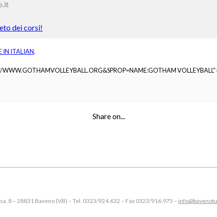
.it
to dei corsi!
E IN
ITALIAN
.
://WWW.GOTHAMVOLLEYBALL.ORG&SPROP=NAME:GOTHAM VOLLEYBALL"
Share on...
esa, 8 – 28831 Baveno (VB) – Tel. 0323/924.632 – Fax 0323/916.975 –
info@bavenotu