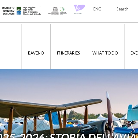
ENG
Search
ITA
ENG
BAVENO
ITINERARIES
WHAT TO DO
EVE
025-2026: STORIA DELL’AVI