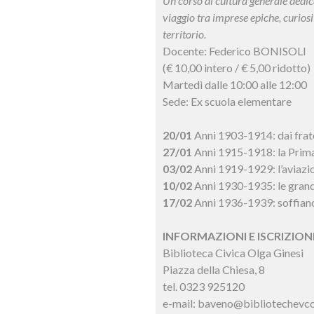
Un corso di cultura generale dedicat
viaggio tra imprese epiche, curiosi
territorio.
Docente: Federico BONISOLI
(€ 10,00 intero / € 5,00 ridotto)
Martedì dalle 10:00 alle 12:00
Sede: Ex scuola elementare
20/01
Anni 1903-1914: dai frat
27/01
Anni 1915-1918: la Prim
03/02
Anni 1919-1929: l’aviazion
10/02
Anni 1930-1935: le grandi
17/02
Anni 1936-1939: soffiano
INFORMAZIONI E ISCRIZIONI
Biblioteca Civica Olga Ginesi
Piazza della Chiesa, 8
tel. 0323 925120
e-mail: baveno@bibliotechevco