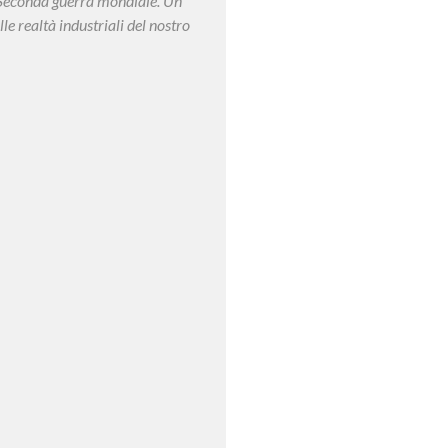
lla Seconda guerra mondiale. Un
e realtà industriali del nostro