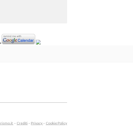
>
rismo.it
–
Crediti
–
Privacy
–
Cookie Policy