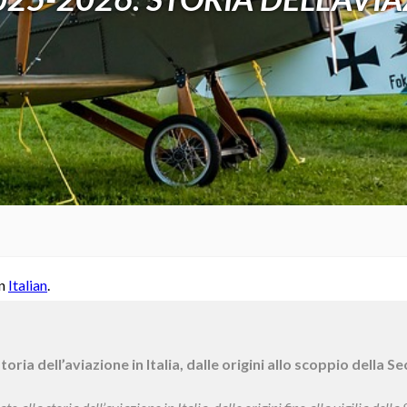
in
Italian
.
toria dell’aviazione in Italia, dalle origini allo scoppio della