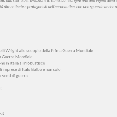
o alla storia dell’aviazione in Italia, dalle origini fino alla vigilia de
tà dimenticate e protagonisti dell’aeronautica, con uno sguardo anche all
elli Wright allo scoppio della Prima Guerra Mondiale
a Guerra Mondiale
e in Italia si irrobustisce
 imprese di Italo Balbo e non solo
 venti di guerra
:
.it