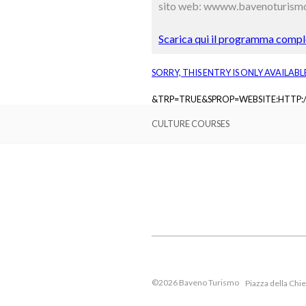
sito web: wwww.bavenoturismo
Scarica qui il programma comple
SORRY, THIS ENTRY IS ONLY AVAILABL
&TRP=TRUE&SPROP=WEBSITE:HTTP
CULTURE COURSES
©2026 Baveno Turismo
Piazza della Chi