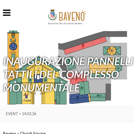
Experience the city and its hamlets
INAUGURAZIONE PANNELLI
TATTILI DEL COMPLESSO
MONUMENTALE
EVENT > 14.03.26
Baveno – Church Square