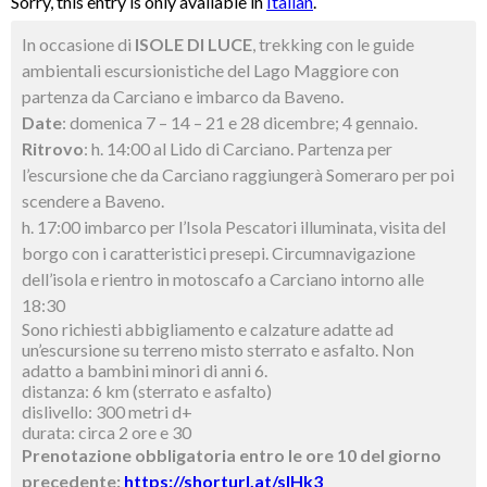
Sorry, this entry is only available in
Italian
.
In occasione di
ISOLE DI LUCE
, trekking con le guide
ambientali escursionistiche del Lago Maggiore con
partenza da Carciano e imbarco da Baveno.
Date
: domenica 7 – 14 – 21 e 28 dicembre; 4 gennaio.
Ritrovo
: h. 14:00 al Lido di Carciano. Partenza per
l’escursione che da Carciano raggiungerà Someraro per poi
scendere a Baveno.
h. 17:00 imbarco per l’Isola Pescatori illuminata, visita del
borgo con i caratteristici presepi. Circumnavigazione
dell’isola e rientro in motoscafo a Carciano intorno alle
18:30
Sono richiesti abbigliamento e calzature adatte ad
un’escursione su terreno misto sterrato e asfalto. Non
adatto a bambini minori di anni 6.
distanza: 6 km (sterrato e asfalto)
dislivello: 300 metri d+
durata: circa 2 ore e 30
Prenotazione obbligatoria entro le ore 10 del giorno
precedente:
https://shorturl.at/sIHk3