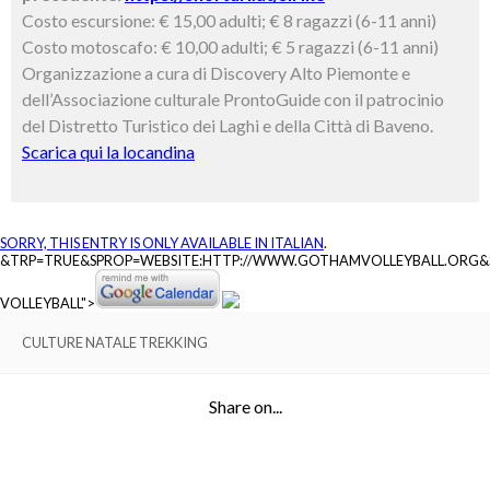
Costo escursione: € 15,00 adulti; € 8 ragazzi (6-11 anni)
Costo motoscafo: € 10,00 adulti; € 5 ragazzi (6-11 anni)
Organizzazione a cura di Discovery Alto Piemonte e
dell’Associazione culturale ProntoGuide con il patrocinio
del Distretto Turistico dei Laghi e della Città di Baveno.
Scarica qui la locandina
SORRY, THIS ENTRY IS ONLY AVAILABLE IN
ITALIAN
.
&TRP=TRUE&SPROP=WEBSITE:HTTP://WWW.GOTHAMVOLLEYBALL.ORG
VOLLEYBALL">
CULTURE NATALE TREKKING
Share on...