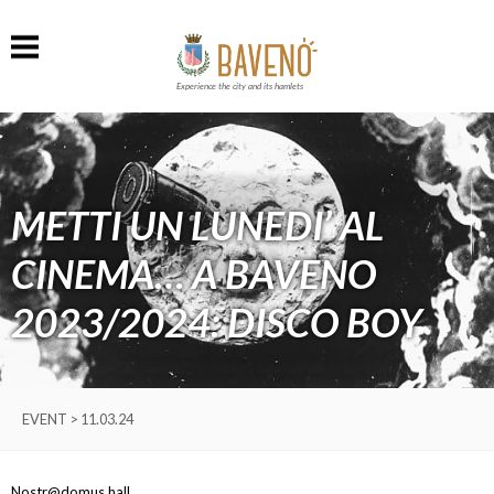
Experience the city and its hamlets
METTI UN LUNEDI’ AL
CINEMA… A BAVENO
2023/2024: DISCO BOY
EVENT > 11.03.24
Nostr@domus hall