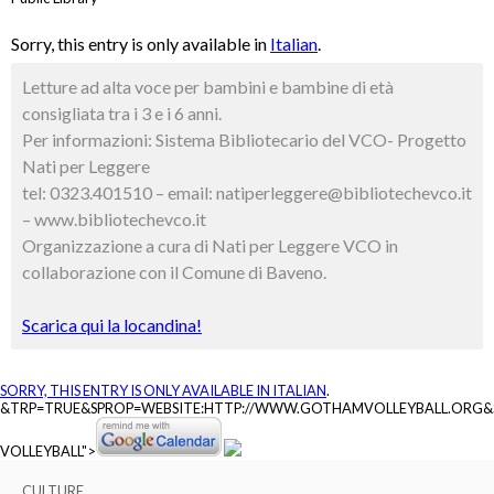
Sorry, this entry is only available in
Italian
.
Letture ad alta voce
per bambini e bambine di età
consigliata tra i 3 e i 6 anni.
Per informazioni: Sistema Bibliotecario del VCO- Progetto
Nati per Leggere
tel: 0323.401510 – email: natiperleggere@bibliotechevco.it
– www.bibliotechevco.it
Organizzazione a cura di Nati per Leggere VCO in
collaborazione con il Comune di Baveno.
Scarica qui la locandina!
SORRY, THIS ENTRY IS ONLY AVAILABLE IN
ITALIAN
.
&TRP=TRUE&SPROP=WEBSITE:HTTP://WWW.GOTHAMVOLLEYBALL.ORG
VOLLEYBALL">
CULTURE