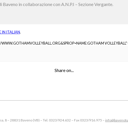
di Baveno in collaborazione con A.N.P.I – Sezione Vergante.
E IN
ITALIAN
.
://WWW.GOTHAMVOLLEYBALL.ORG&SPROP=NAME:GOTHAM VOLLEYBALL"
Share on...
esa, 8 – 28831 Baveno (VB) – Tel. 0323/924.632 – Fax 0323/916.975 –
info@bavenotu