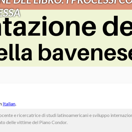
ESSA
in
Italian
.
ente e ricercatrice di studi latinoamericani e sviluppo internazion
to delle vittime del Piano Condor.