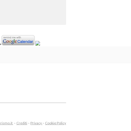
>
rismo.it
–
Crediti
–
Privacy
–
Cookie Policy