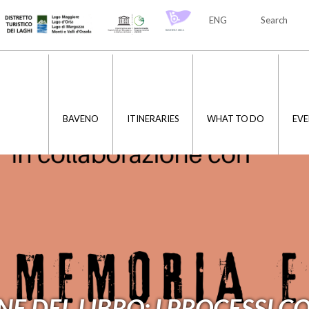
ENG
Search
ITA
ENG
BAVENO
ITINERARIES
WHAT TO DO
EVE
E DEL LIBRO: I PROCESSI C