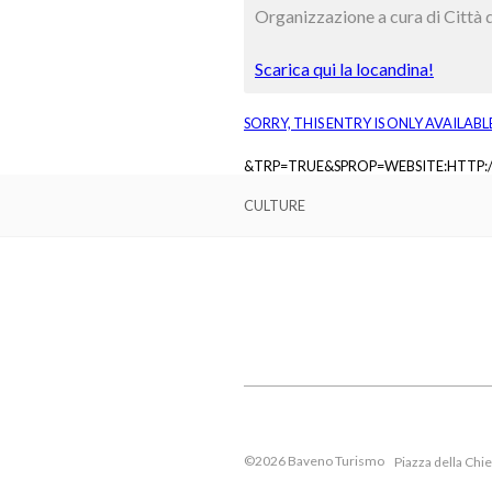
Organizzazione a cura di Città 
Scarica qui la locandina!
SORRY, THIS ENTRY IS ONLY AVAILABL
&TRP=TRUE&SPROP=WEBSITE:HTTP
CULTURE
©2026 Baveno Turismo
Piazza della Chi