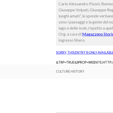
Carlo Alessandro Pisoni, Romeo 
Giuseppe Volpati, Giuseppe Regg
luoghi amati”, le sponde verbane
sono i paesaggi e la gente del no
lago e delle isole, rispetto a qu
Org. a cura di
Magazzeno Stori
Ingresso libero.
SORRY, THIS ENTRY IS ONLY AVAILABL
&TRP=TRUE&SPROP=WEBSITE:HTTP
CULTURE HISTORY