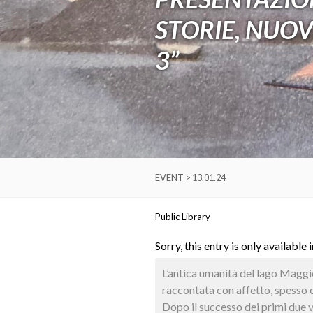
STORIE, NUOV
3”
EVENT > 13.01.24
Public Library
Sorry, this entry is only available 
L’antica umanità del lago Maggior
raccontata con affetto, spesso c
Dopo il successo dei primi due v