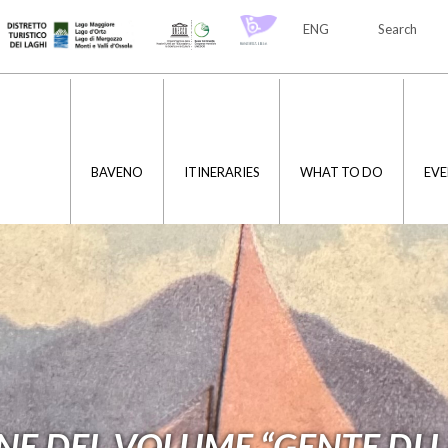
ENG
Search
ITA
ENG
BAVENO
ITINERARIES
WHAT TO DO
EVE
NE DEL VOLUME “GENTE DI 