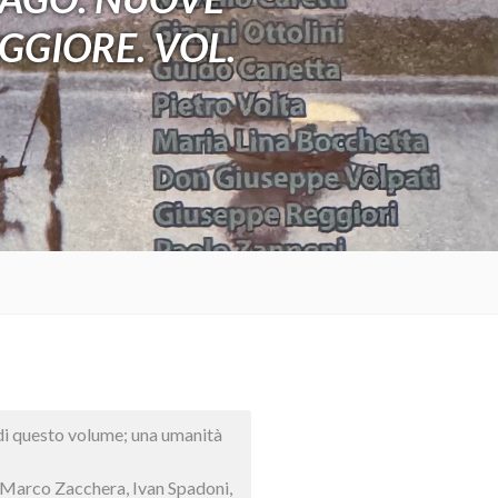
GGIORE. VOL.
e di questo volume; una umanità
i: Marco Zacchera, Ivan Spadoni,