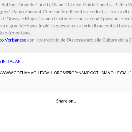
Ruffoni, Novello Caretti, Gianni Ottolini, Guido Canetta, Pietro V
iori, Paolo Zannoni. Come nelle edizioni precedenti, si tratta di 
si “Grassa e Magra”, sanno trasfondere nei racconti passioni e sen
stro gran Verbano. In più, in questa terza serie di racconti si fa pr
ello più montano.
co Verbanese
con il patrocinio dell’Assessorato alla Cultura della 
E IN
ITALIAN
.
://WWW.GOTHAMVOLLEYBALL.ORG&SPROP=NAME:GOTHAM VOLLEYBALL"
Share on...