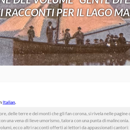
I RACCONTI PER IL LAGO MA
in
Italian
.
e, delle terre e dei monti che gli fan corona, si rivela nelle pagin
on una vena di lieve umorismo, talora con una punta di malinconia.
olumi, ecco altri racconti offerti ai lettori da appassionati cantor