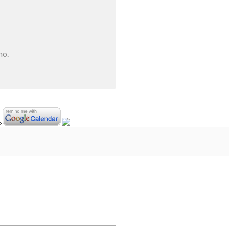
no.
>