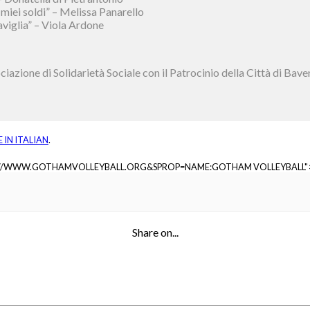
 miei soldi” – Melissa Panarello
viglia” – Viola Ardone
iazione di Solidarietà Sociale con il Patrocinio della Città di Bave
E IN
ITALIAN
.
://WWW.GOTHAMVOLLEYBALL.ORG&SPROP=NAME:GOTHAM VOLLEYBALL"
Share on...