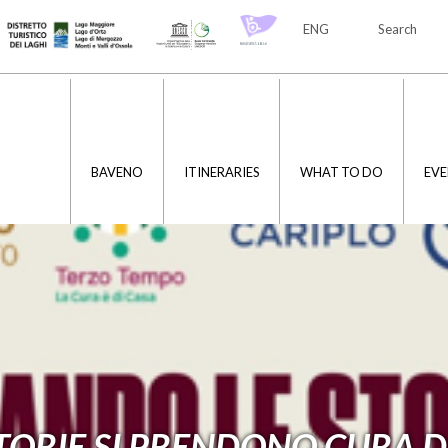
ENG
Search
ITA
ENG
BAVENO
ITINERARIES
WHAT TO DO
EVE
TORIE SI PRENDONO CURA D