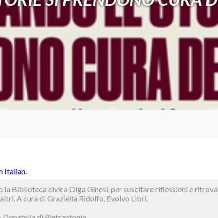
in
Italian
.
o la Biblioteca civica Olga Ginesi, per suscitare riflessioni e ritrov
 altri. A cura di Graziella Ridolfo, Evolvo Libri.
 – Donatella di Pietrantonio