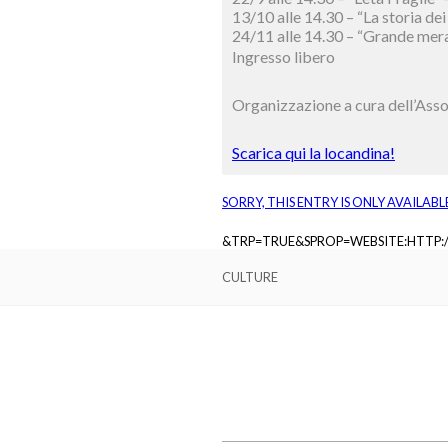
13/10 alle 14.30 – “La storia dei
24/11 alle 14.30 – “Grande mera
Ingresso libero
Organizzazione a cura dell’Assoc
Scarica qui la locandina!
SORRY, THIS ENTRY IS ONLY AVAILABL
&TRP=TRUE&SPROP=WEBSITE:HTTP
CULTURE