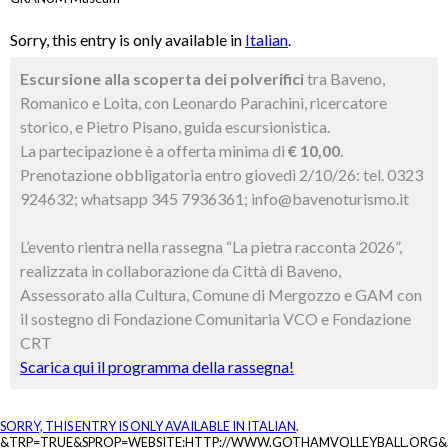
Sorry, this entry is only available in
Italian
.
Escursione alla scoperta dei polverifici
tra Baveno,
Romanico e Loita, con Leonardo Parachini, ricercatore
storico, e Pietro Pisano, guida escursionistica.
La partecipazione è a offerta minima di
€ 10,00
.
Prenotazione obbligatoria entro giovedì 2/10/26: tel. 0323
924632; whatsapp 345 7936361; info@bavenoturismo.it
L’evento rientra nella rassegna “La pietra racconta 2026”,
realizzata in collaborazione da Città di Baveno,
Assessorato alla Cultura, Comune di Mergozzo e GAM con
il sostegno di Fondazione Comunitaria VCO e Fondazione
CRT
Scarica qui il programma della rassegna!
SORRY, THIS ENTRY IS ONLY AVAILABLE IN
ITALIAN
.
&TRP=TRUE&SPROP=WEBSITE:HTTP://WWW.GOTHAMVOLLEYBALL.ORG