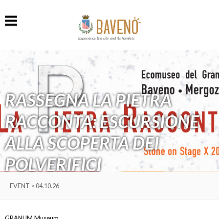
Experience the city and its hamlets
RASSEGNA LA PIETRA
RACCONTA: ESCURSIONE
ALLA SCOPERTA DEI
POLVERIFICI
EVENT > 04.10.26
GRANUM Museum