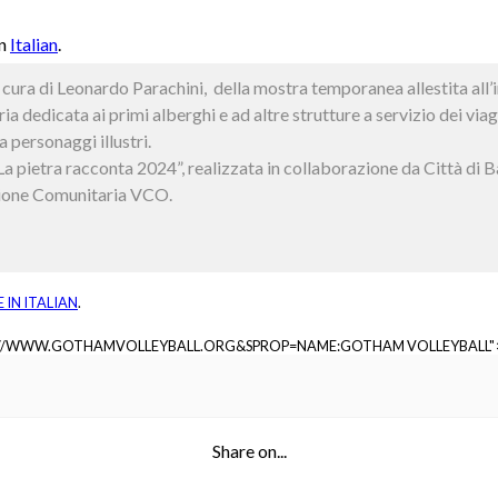
in
Italian
.
 cura di Leonardo Parachini, della mostra temporanea allestita al
dedicata ai primi alberghi e ad altre strutture a servizio dei viag
a personaggi illustri.
 “La pietra racconta 2024”, realizzata in collaborazione da Città 
ione Comunitaria VCO.
E IN
ITALIAN
.
://WWW.GOTHAMVOLLEYBALL.ORG&SPROP=NAME:GOTHAM VOLLEYBALL"
Share on...