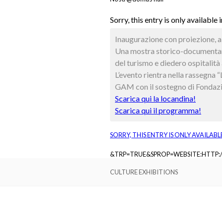
Sorry, this entry is only available 
Inaugurazione con proiezione, a
Una mostra storico-documentaria 
del turismo e diedero ospitalità 
L’evento rientra nella rassegna
GAM con il sostegno di Fondaz
Scarica qui la locandina!
Scarica qui il programma!
SORRY, THIS ENTRY IS ONLY AVAILABL
&TRP=TRUE&SPROP=WEBSITE:HTTP
CULTURE EXHIBITIONS