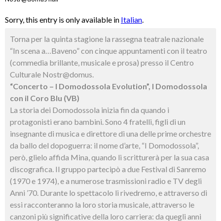
Sorry, this entry is only available in
Italian
.
Torna per la quinta stagione la rassegna teatrale nazionale
“In scena a…Baveno” con cinque appuntamenti con il teatro
(commedia brillante, musicale e prosa) presso il Centro
Culturale Nostr@domus.
“Concerto – I Domodossola Evolution”, I Domodossola
con il Coro Blu (VB)
La storia dei Domodossola inizia fin da quando i
protagonisti erano bambini. Sono 4 fratelli, figli di un
insegnante di musica e direttore di una delle prime orchestre
da ballo del dopoguerra: il nome d’arte, “I Domodossola”,
però, glielo affida Mina, quando li scritturerà per la sua casa
discografica. Il gruppo partecipò a due Festival di Sanremo
(1970 e 1974), e a numerose trasmissioni radio e TV degli
Anni ’70. Durante lo spettacolo li rivedremo, e attraverso di
essi racconteranno la loro storia musicale, attraverso le
canzoni più significative della loro carriera: da quegli anni