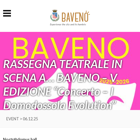
Experience the city and its hamlets
RASSEGNA TEATRALE IN
SCENA A… BAVENO – V
EDIZIONE “Concerto – I
Domodossola Evolution”
EVENT > 06.12.25
Nostr@domus hall