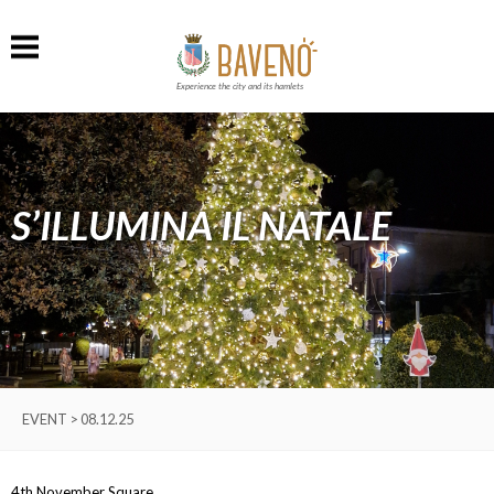
Experience the city and its hamlets
S’ILLUMINA IL NATALE
EVENT > 08.12.25
4th November Square