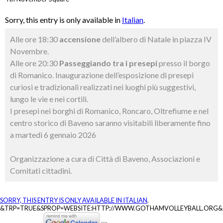
Sorry, this entry is only available in
Italian
.
Alle ore 18:30
accensione
dell’albero di Natale in piazza IV
Novembre.
Alle ore 20:30
Passeggiando tra i presepi
presso il borgo
di Romanico. Inaugurazione dell’esposizione di presepi
curiosi e tradizionali realizzati nei luoghi più suggestivi,
lungo le vie e nei cortili.
I presepi nei borghi di Romanico, Roncaro, Oltrefiume e nel
centro storico di Baveno saranno visitabili liberamente fino
a martedì 6 gennaio 2026
Organizzazione a cura di Città di Baveno, Associazioni e
Comitati cittadini.
SORRY, THIS ENTRY IS ONLY AVAILABLE IN
ITALIAN
.
&TRP=TRUE&SPROP=WEBSITE:HTTP://WWW.GOTHAMVOLLEYBALL.ORG