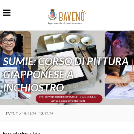
Experience the city and its hamlets
SUMIE: CORSO DI PITTURA
GIAPPONESE A
INCHIOSTRO
EVENT > 15.11.25 - 13.12.25
Ex scuola elementare