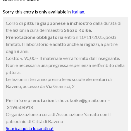
Sorry, this entry is only available in
Italian
.
Corso di
pittura giapponese a inchiostro
dalla durata di
tre lezioni a cura del maestro
Shozo Koike.
Prenotazione obbligatoria
entro il 10/11/2025, posti
limitati. Il laboratorio è adatto anche ai ragazzi, a partire
dagli 8 anni.
Costo: € 90,00 – Il materiale verrà fornito dall’insegnante.
Non è necessaria una pregressa esperienza nell’ambito della
pittura.
Le lezioni si terranno presso le ex scuole elementari di
Baveno, accesso da Via Gramsci, 2
Per info e prenotazioni:
shozokoike@gmail.com –
3498508918
Organizzazione a cura di Associazione Yamato con il
patrocinio di Città di Baveno
Scarica qui la locandina!