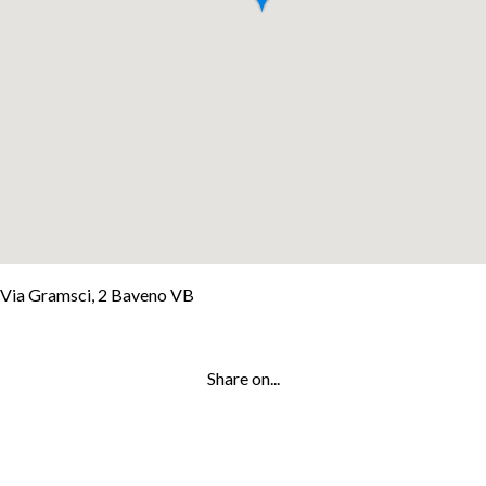
+
Via Gramsci, 2 Baveno VB
−
Leaflet
Share on...