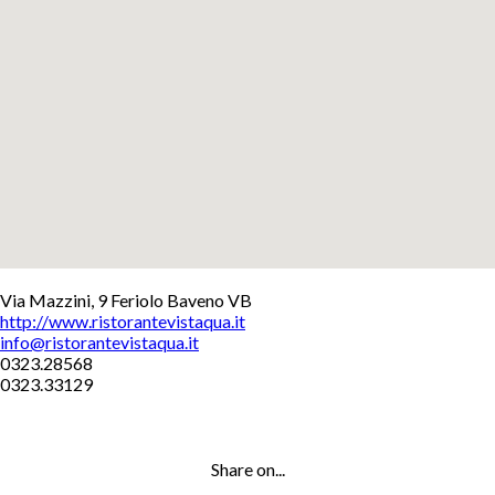
+
Via Mazzini, 9 Feriolo Baveno VB
http://www.ristorantevistaqua.it
−
info@ristorantevistaqua.it
Leaflet
0323.28568
0323.33129
Share on...