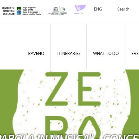
ENG
Search
ITA
ENG
BAVENO
ITINERARIES
WHAT TO DO
EVE
 PAROLA IN MUSICA” – CONC