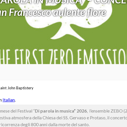
 Francesco aulente flore
aint John Baptistery
in
Italian
.
ese del Festival “
Di parola in musica” 2026
, l’ensemble ZEBO (
stiva atmosfera della Chiesa dei SS. Gervaso e Protaso, il concerto
a ricorrenza degli 800 anni dalla morte del santo.