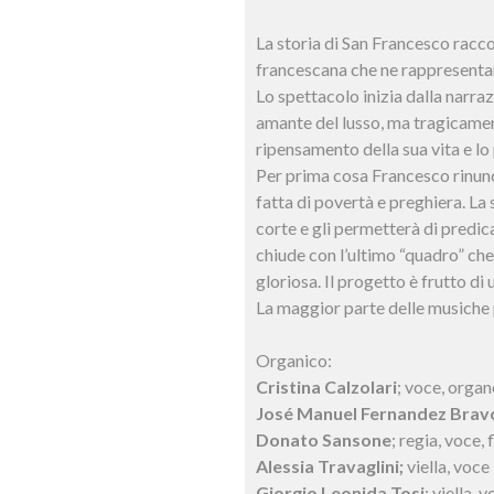
La storia di San Francesco racco
francescana che ne rappresentan
Lo spettacolo inizia dalla narr
amante del lusso, ma tragicamen
ripensamento della sua vita e l
Per prima cosa Francesco rinuncia
fatta di povertà e preghiera. La 
corte e gli permetterà di predic
chiude con l’ultimo “quadro” ch
gloriosa. Il progetto è frutto d
La maggior parte delle musiche p
Organico:
Cristina Calzolari
; voce, orga
José Manuel Fernandez Brav
Donato Sansone
; regia, voce,
Alessia Travaglini;
viella, voce
Giorgio Leonida Tosi
; viella,