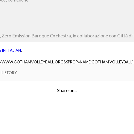
 Zero Emission Baroque Orchestra, in collaborazione con Città di
E IN
ITALIAN
.
://WWW.GOTHAMVOLLEYBALL.ORG&SPROP=NAME:GOTHAM VOLLEYBALL"
 HISTORY
Share on...