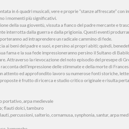
ntata in 6 quadri musicali, vere e proprie “stanze affrescate” con 
o i momenti più significativi.
azione della sua gioventù, vissuta a fianco del padre mercante e t
te interrotta dalla guerra e dalla prigionia. Questi eventi produr
o porteranno ad intraprendere un radicale cammino di fede.
 ai beni del padre e suoi, e persino ai propri abiti; quindi, benedet
sua fama e la sua fede impressioneranno persino il Sultano di Babilon
are. Attraverso la rievocazione del noto episodio del presepe di Gre
e racconta dell’impressione delle stimmate e della morte di France
i un attento ed approfondito lavoro su numerose fonti storiche, lette
roposte è frutto di ricerca e studio critico originale e risulta pert
no portativo, arpa medievale
o
; flauti dolci, tamburo
 flauti, percussioni, salterio, cornamusa, synphonia, santur, arpa med
 voce, kemenche