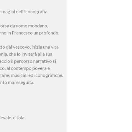
immagini dell’iconografia
rascorsa da uomo mondano,
ranno in Francesco un profondo
to dal vescovo, inizia una vita
ia, che lo inviterà alla sua
ccio il percorso narrativo si
sco, al contempo povera e
rarie, musicali ed iconografiche.
anto mai eseguita.
ievale, citola