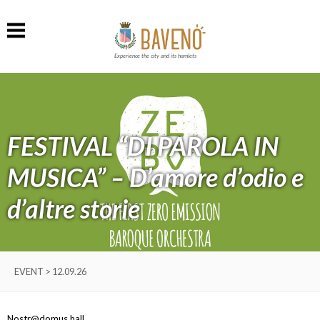
Experience the city and its hamlets
FESTIVAL “DI PAROLA IN
MUSICA” – D’amore d’odio e
d’altre storie
EVENT > 12.09.26
Nostr@domus hall