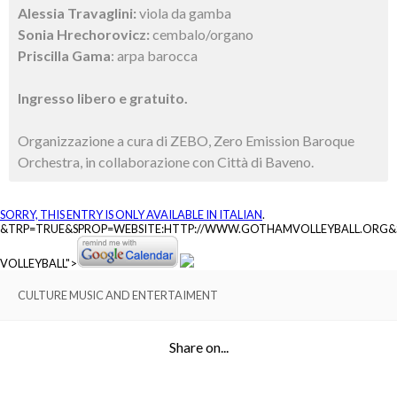
Alessia Travaglini:
viola da gamba
Sonia Hrechorovicz:
cembalo/organo
Priscilla Gama
: arpa barocca
Ingresso libero e gratuito.
Organizzazione a cura di ZEBO, Zero Emission Baroque
Orchestra, in collaborazione con Città di Baveno.
SORRY, THIS ENTRY IS ONLY AVAILABLE IN
ITALIAN
.
&TRP=TRUE&SPROP=WEBSITE:HTTP://WWW.GOTHAMVOLLEYBALL.ORG
VOLLEYBALL">
CULTURE MUSIC AND ENTERTAIMENT
Share on...