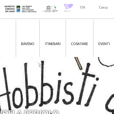
ITA
Cerca
ITA
ENG
BAVENO
ITINERARI
COSA FARE
EVENTI
ISTI A FERIOLO