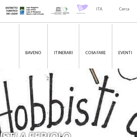
ITA
Cerca
ITA
ENG
BAVENO
ITINERARI
COSA FARE
EVENTI
ISTI A FERIOLO