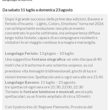
Da sabato 11 luglio a domenica 23 agosto
Dopo il grande successo delle prime due edizioni, Baveno e
Feriolo d’Incanto – Lights, Colors, Emotions” torna nel 2026
con un’importante evoluzione: non più un evento
concentrato in poche settimane, ma un’esperienza diffusa
lungo tutta l’estate, capace di accompagnare residenti e
visitatori in un viaggio continuo tra magia e meraviglia.
Lungolago Feriolo
: 13 giugno – 10 luglio
Una suggestiva
fontana olografica
: un velo d’acqua di 40
metri che si trasforma in uno schermo sospeso, su cui
prendono vita immagini tridimensionali, giochi di luce e
visioni immersive. Spettacolo unico ogni sera alle ore 21:45
Lungolago Baveno
: 11 luglio – 23 agosto.
tre spettacoli ogni sera ore 21:30, 22:00, 22:30
Tornano le
fontane luminose e musicali
, ancora più
spettacolari, su un fronte ampliato di circa 50 metri.
Con il patrocinio di: Regione Piemonte, Provincia del