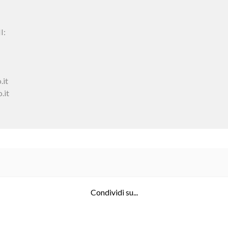
I:
.it
.it
Condividi su...