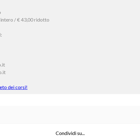
o
 intero / € 43,00 ridotto
:
.it
.it
to dei corsi!
Condividi su...