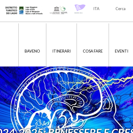
ITA
Cerca
ITA
ENG
BAVENO
ITINERARI
COSA FARE
EVENTI
024-2025: BENESSERE E CRE