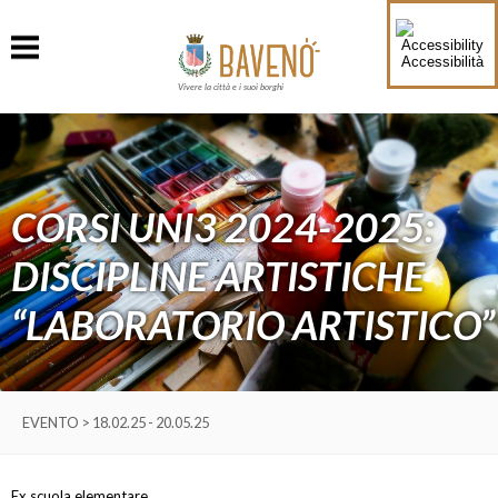
Accessibilità
Vivere la città e i suoi borghi
CORSI UNI3 2024-2025:
DISCIPLINE ARTISTICHE
“LABORATORIO ARTISTICO”
EVENTO > 18.02.25 - 20.05.25
Ex scuola elementare