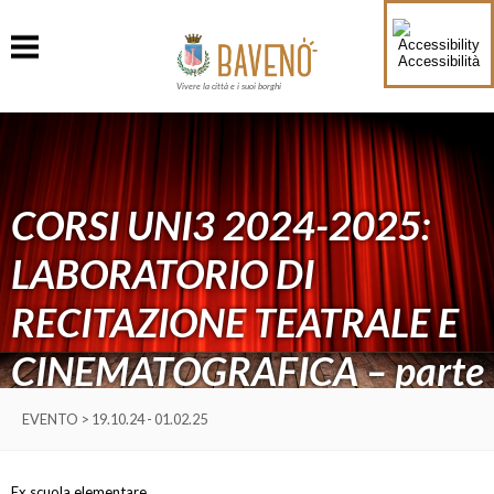
Accessibilità
Vivere la città e i suoi borghi
CORSI UNI3 2024-2025:
LABORATORIO DI
RECITAZIONE TEATRALE E
CINEMATOGRAFICA – parte
1
EVENTO > 19.10.24 - 01.02.25
Ex scuola elementare