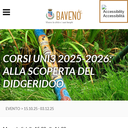
Accessibilità
Vivere la città e i suoi borghi
CORSI UNI3 2025-2026:
ALLA SCOPERTA DEL
DIDGERIDOO
EVENTO > 15.10.25 - 03.12.25