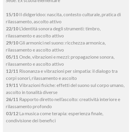
Sede: Ex scuola elementare
15/10
Il didgeridoo: nascita, contesto culturale, pratica di
rilassamento, ascolto attivo
22/10
L’identità sonora degli strumenti: timbro,
rilassamento e ascolto attivo
29/10
Gli armonici nel suono: ricchezza armonica,
rilassamento e ascolto attivo
05/11
Onde, vibrazioni e mezzi: propagazione sonora,
rilassamento e ascolto attivo
12/11
Risonanza e vibrazioni per simpatia: il dialogo tra
corpi sonori, rilassamento e ascolto
19/11
Vibrazioni fisiche: effetti del suono sul corpo umano,
ascolto in tonalità diverse
26/11
Rapporto diretto nell’ascolto: creatività interiore e
rilassamento profondo
03/12
La musica come terapia: esperienza finale,
condivisione dei benefici