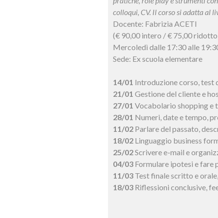
pratiche, role play e strumenti con
colloqui, CV. Il corso si adatta al l
Docente: Fabrizia ACETI
(€ 90,00 intero / € 75,00 ridotto
Mercoledì dalle 17:30 alle 19:3
Sede: Ex scuola elementare
14/01
Introduzione corso, test 
21/01
Gestione del cliente e hos
27/01
Vocabolario shopping e te
28/01
Numeri, date e tempo, pr
11/02
Parlare del passato, descr
18/02
Linguaggio business forma
25/02
Scrivere e-mail e organiz
04/03
Formulare ipotesi e fare 
11/03
Test finale scritto e orale
18/03
Riflessioni conclusive, f