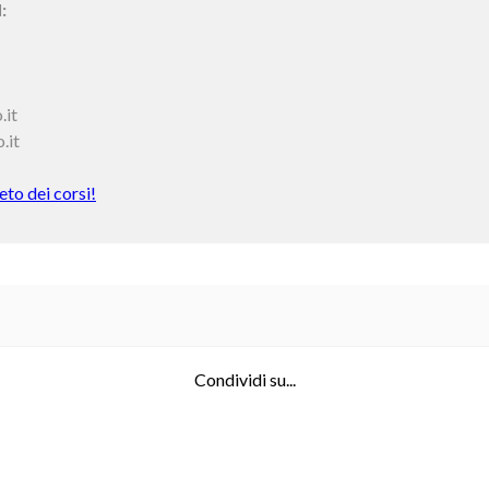
:
.it
.it
to dei corsi!
Condividi su...