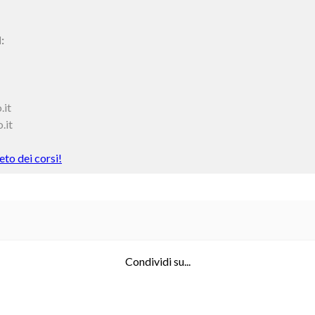
:
.it
.it
to dei corsi!
Condividi su...