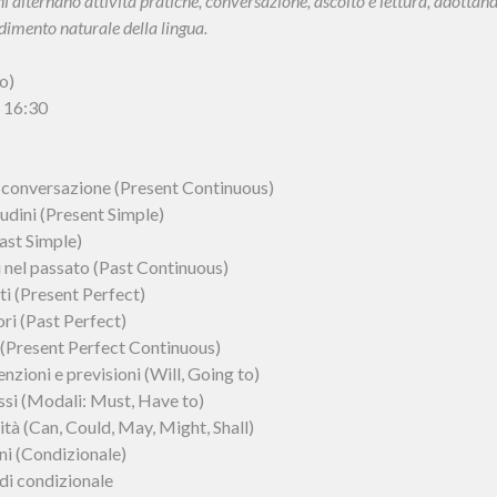
 alternano attività pratiche, conversazione, ascolto e lettura, adottan
dimento naturale della lingua.
o)
e 16:30
a conversazione (Present Continuous)
tudini (Present Simple)
ast Simple)
 nel passato (Past Continuous)
ti (Present Perfect)
ri (Past Perfect)
 (Present Perfect Continuous)
enzioni e previsioni (Will, Going to)
ssi (Modali: Must, Have to)
lità (Can, Could, May, Might, Shall)
oni (Condizionale)
 di condizionale