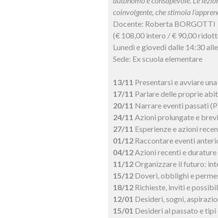
autonomo e consapevole. Le lezioni
coinvolgente, che stimola l’appren
Docente: Roberta BORGOTTI
(€ 108,00 intero / € 90,00 ridott
Lunedì e giovedì dalle 14:30 all
Sede: Ex scuola elementare
13/11
Presentarsi e avviare un
17/11
Parlare delle proprie abi
20/11
Narrare eventi passati (P
24/11
Azioni prolungate e brevi
27/11
Esperienze e azioni recen
01/12
Raccontare eventi anterio
04/12
Azioni recenti e durature
11/12
Organizzare il futuro: int
15/12
Doveri, obblighi e perme
18/12
Richieste, inviti e possibi
12/01
Desideri, sogni, aspirazi
15/01
Desideri al passato e tipi